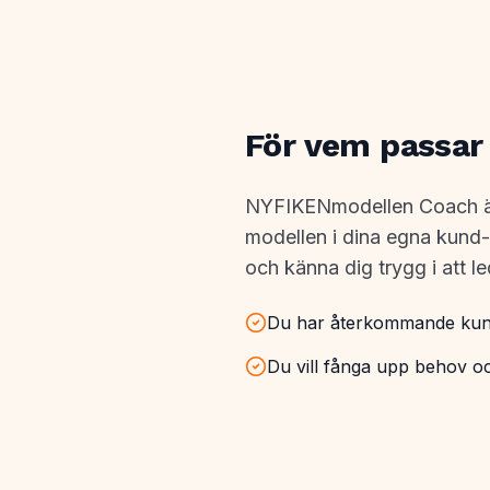
För vem passa
NYFIKENmodellen Coach är f
modellen i dina egna kund- o
och känna dig trygg i att 
Du har återkommande kun
Du vill fånga upp behov oc