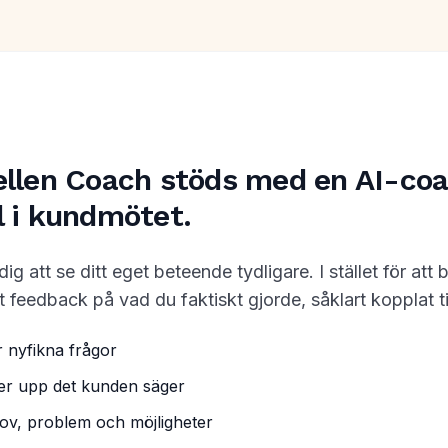
len Coach stöds med en AI-coac
l i kundmötet.
g att se ditt eget beteende tydligare. I stället för att
t feedback på vad du faktiskt gjorde, såklart kopplat 
r nyfikna frågor
jer upp det kunden säger
ov, problem och möjligheter