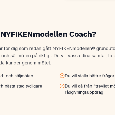
r NYFIKENmodellen Coach?
ör dig som redan gått NYFIKENmodellen® grundutbildni
ch säljmöten på riktigt. Du vill vässa dina samtal, ta b
leda kunder genom mötet.
d- och säljmöten
Du vill ställa bättre fråg
h nästa steg tydligare
Du vill gå från "trevligt mö
rådgivningsuppdrag