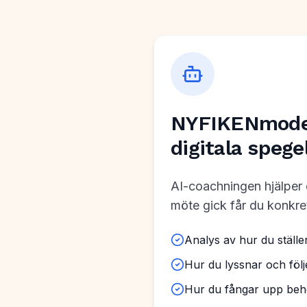
NYFIKENmodel
digitala spege
AI-coachningen hjälper di
möte gick får du konkre
Analys av hur du ställe
Hur du lyssnar och föl
Hur du fångar upp beh