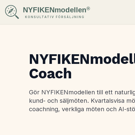
NYFIKENmodellen
®
KONSULTATIV FÖRSÄLJNING
NYFIKENmodel
Coach
Gör NYFIKENmodellen till ett naturlig
kund- och säljmöten. Kvartalsvisa mö
coachning, verkliga möten och AI-st