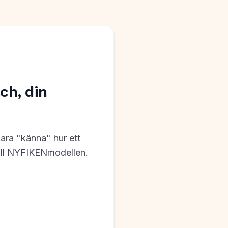
h, din
 bara "känna" hur ett
till NYFIKENmodellen.