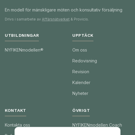
En modell för mänskligare möten och konsultativ försäljning
Drivs i samarbete av
Affärsnätverket
& Provicis.
UTBILDNINGAR
UPPTÄCK
NYFIKENmodellen®
Om oss
Redovisning
Revision
Kalender
Nyheter
KONTAKT
ÖVRIGT
Kontakta oss
NYFIKENmodellen Coach