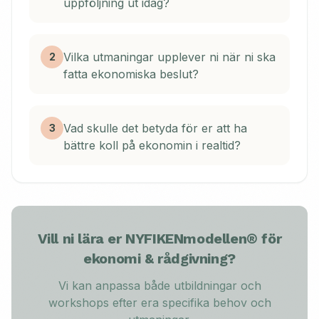
uppföljning ut idag?
Vilka utmaningar upplever ni när ni ska
2
fatta ekonomiska beslut?
Vad skulle det betyda för er att ha
3
bättre koll på ekonomin i realtid?
Vill ni lära er NYFIKENmodellen® för
ekonomi & rådgivning
?
Vi kan anpassa både utbildningar och
workshops efter era specifika behov och