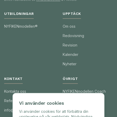
UTBILDNINGAR
UPPTÄCK
NYFIKENmodellen®
Om oss
Redovisning
Revision
Kalender
Nyheter
KONTAKT
ÖVRIGT
Kontakta oss
NYFIKENmodellen Coach
Referenser
Föreläsningar
Vi använder cookies
info@nyfikenmodellen.se
Integritetspolicy
Vi använder cookies för att förbättra din
upplevelse på vår webbplats. Nödvändiga