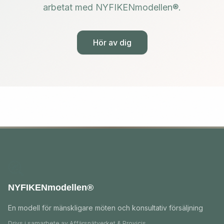
arbetat med NYFIKENmodellen®.
Hör av dig
NYFIKENmodellen®
En modell för mänskligare möten och konsultativ försäljning
Drivs i samarbete av
Affärsnätverket
& Provicis.